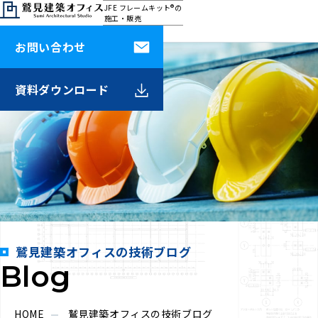
JFE フレームキット®の
施工・販売
鷲見建築オフィス
お問い合わせ
資料
ダウンロード
鷲見建築オフィスの技術ブログ
Blog
HOME
鷲見建築オフィスの技術ブログ