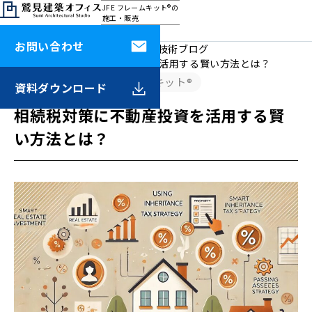
JFE フレームキット®の
施工・販売
鷲見建築オフィス
お問い合わせ
HOME
鷲見建築オフィスの技術ブログ
相続税対策に不動産投資を活用する賢い方法とは？
JFE フレームキット®
2024.11.10
資料
ダウンロード
相続税対策に不動産投資を活用する賢
い方法とは？