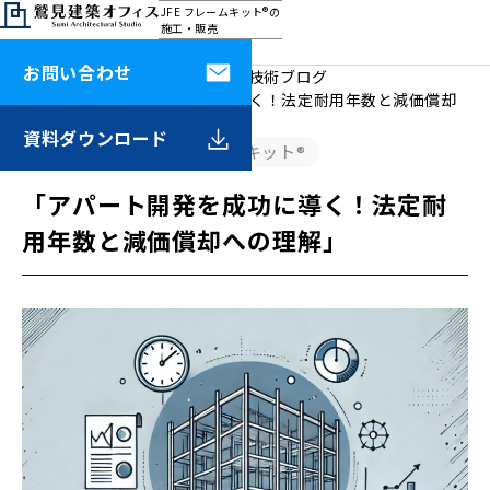
JFE フレームキット®の
施工・販売
鷲見建築オフィス
お問い合わせ
HOME
鷲見建築オフィスの技術ブログ
「アパート開発を成功に導く！法定耐用年数と減価償却
への理解」
資料
ダウンロード
JFE フレームキット®
2024.11.28
「アパート開発を成功に導く！法定耐
用年数と減価償却への理解」